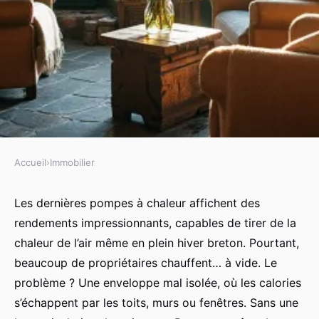
Accueil
›
Immobilier
IMMOBILIER
10 astuces pour un confort
Les dernières pompes à chaleur affichent des
rendements impressionnants, capables de tirer de la
thermique optimal en Bretagne
chaleur de l’air même en plein hiver breton. Pourtant,
beaucoup de propriétaires chauffent… à vide. Le
Dulce
•
18/03/2026 20:59
•
12 min de lecture
problème ? Une enveloppe mal isolée, où les calories
s’échappent par les toits, murs ou fenêtres. Sans une