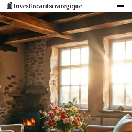
Investlocatifstrategique
📰