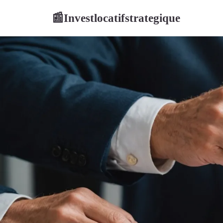
Investlocatifstrategique
📰