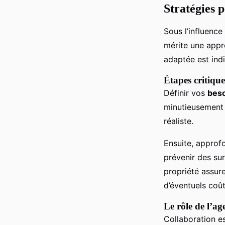
Stratégies 
Sous l’influenc
mérite une appr
adaptée est ind
Étapes critique
Définir vos
beso
minutieusement 
réaliste.
Ensuite, approf
prévenir des sur
propriété assu
d’éventuels coût
Le rôle de l’a
Collaboration es