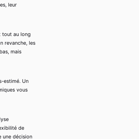
es, leur
t tout au long
En revanche, les
bas, mais
s-estimé. Un
omiques vous
lyse
xibilité de
e une décision