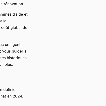
de rénovation.
ammes d’aide et
t la
 coût global de
vec un agent
t vous guider à
tés historiques,
nibles.
n définie.
chat en 2024.