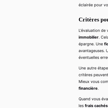
éclairée pour vo
Critères po
L’évaluation de
immobilier
. Cel
épargne. Une
fi
avantageuses. Un
éventuelles err
Une autre étape
critères peuvent 
Mieux vous comp
financière
.
Quand vous évalu
les
frais cachés