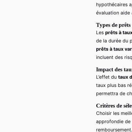
propriété ancienne !
hypothécaires aj
évaluation aide
Victoire
•
2 mars 2025
•
5 min de lecture
Types de prêts
Les
prêts à taux
de la durée du p
prêts à taux var
incluent des ris
Impact des tau
L’effet du
taux d
taux plus bas r
permettra de ch
Critères de sél
Choisir les meil
approfondie de cr
remboursement. 