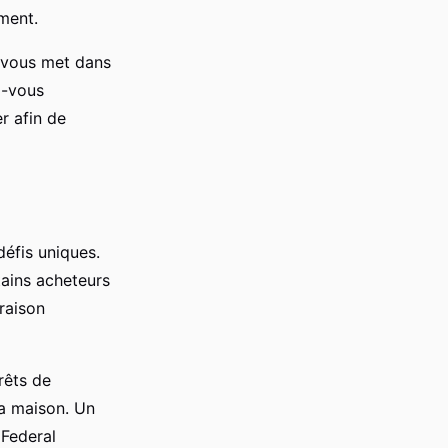
ement.
vous met dans
z-vous
r afin de
éfis uniques.
tains acheteurs
raison
rêts de
la maison. Un
(Federal