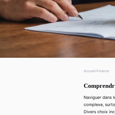
Accueil
›
Finance
FINANCE
Comprendre 
2024 : votre stratégie
Naviguer dans 
crédit immobilier par
complexe, surto
Divers choix incl