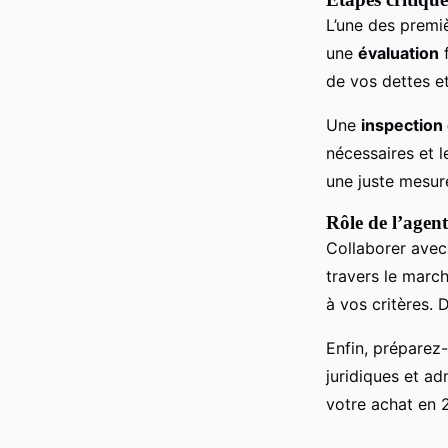
L’une des premi
une
évaluation
f
de vos dettes e
Une
inspection 
nécessaires et l
une juste mesur
Rôle de l’agen
Collaborer ave
travers le march
à vos critères. 
Enfin, préparez
juridiques et ad
votre achat en 