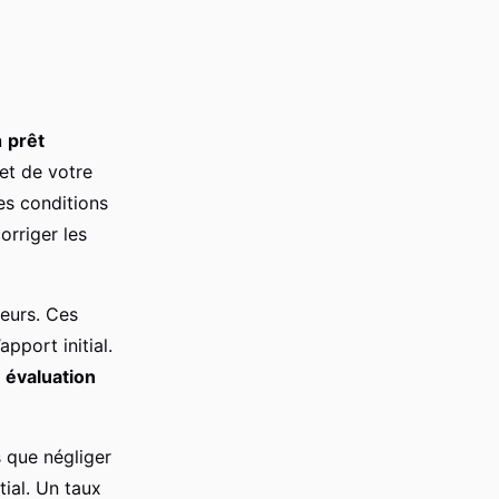
n
prêt
 et de votre
es conditions
orriger les
eurs. Ces
apport initial.
e
évaluation
s que négliger
tial. Un taux