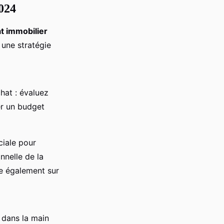
2024
t immobilier
 une stratégie
hat : évaluez
er un budget
uciale pour
nnelle de la
te également sur
 dans la main