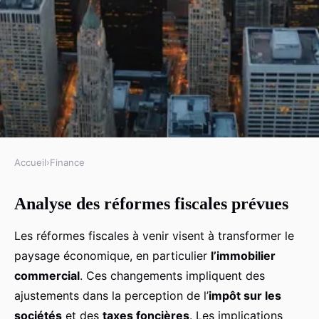
Accueil
›
Finance
FINANCE
Analyse des réformes fiscales prévues
Anticiper l"impact d"une
réforme fiscale sur
Les réformes fiscales à venir visent à transformer le
l"investissement dans
paysage économique, en particulier
l’immobilier
l"immobilier commercial :
commercial
. Ces changements impliquent des
ajustements dans la perception de l’
impôt sur les
Stratégies et conseils essentiels
sociétés
et des
taxes foncières
. Les implications