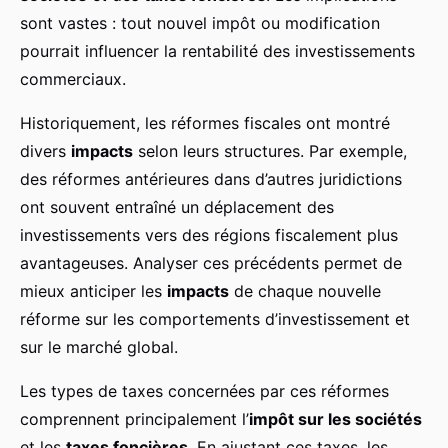
sont vastes : tout nouvel impôt ou modification
Victoire
•
4 mars 2025
•
5 min de lecture
pourrait influencer la rentabilité des investissements
commerciaux.
Historiquement, les réformes fiscales ont montré
divers
impacts
selon leurs structures. Par exemple,
des réformes antérieures dans d’autres juridictions
ont souvent entraîné un déplacement des
investissements vers des régions fiscalement plus
avantageuses. Analyser ces précédents permet de
mieux anticiper les
impacts
de chaque nouvelle
réforme sur les comportements d’investissement et
sur le marché global.
Les types de taxes concernées par ces réformes
comprennent principalement l’
impôt sur les sociétés
et les
taxes foncières
. En ajustant ces taxes, les