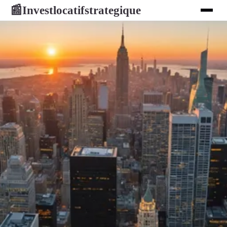
Investlocatifstrategique
📰