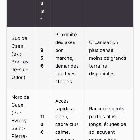
u
m
²
Proximité
Sud de
des axes,
Urbanisation
Caen
9
bon
plus dense,
(ex :
5
marché,
moins de grands
Brettevi
€
demandes
terrains
lle-sur-
locatives
disponibles
Odon)
stables
Nord de
Accès
Caen
rapide à
Raccordements
(ex :
11
Caen,
parfois plus
Évrecy,
0
cadre plus
longs, études de
Saint-
€
calme,
sol souvent
Pierre-
espaces
nécessaires