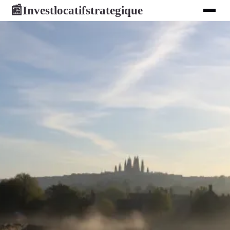
Investlocatifstrategique
📰