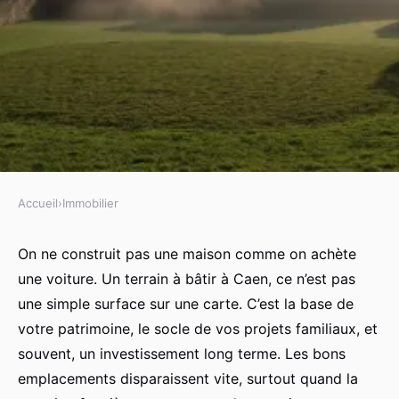
Accueil
›
Immobilier
IMMOBILIER
Choisissez votre terrain idéal
On ne construit pas une maison comme on achète
une voiture. Un terrain à bâtir à Caen, ce n’est pas
pour construire à Caen
une simple surface sur une carte. C’est la base de
votre patrimoine, le socle de vos projets familiaux, et
Dulce
•
09/07/2026 14:01
•
11 min de lecture
souvent, un investissement long terme. Les bons
emplacements disparaissent vite, surtout quand la