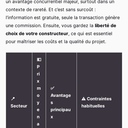
un avantage concurrentiel majeur, surtout dans un
contexte de rareté. Et c’est sans surcoût :
l’information est gratuite, seule la transaction génère
une commission. Ensuite, vous gardez la
liberté de
choix de votre constructeur
, ce qui est essentiel
pour maîtriser les coûts et la qualité du projet.
💶
P
ri
x
m
✅
o
Avantage
📍
⚠️
Contraintes
y
s
Secteur
habituelles
e
principau
n
x
a